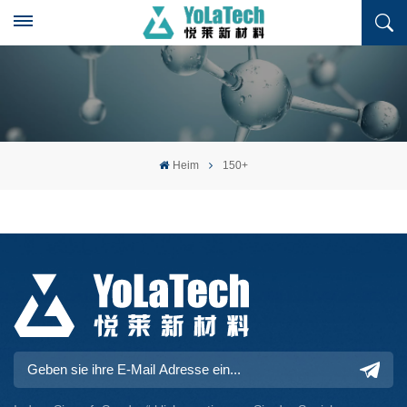
Heim
150+