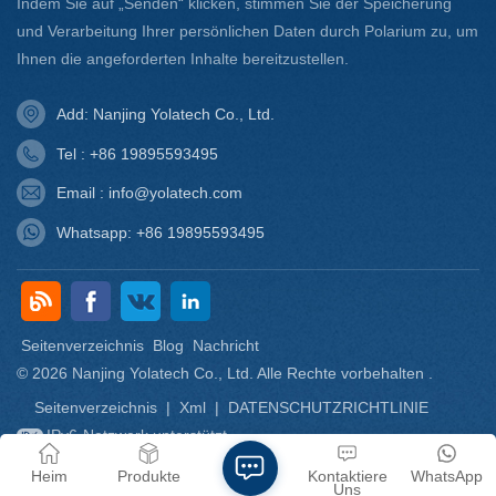
Indem Sie auf „Senden“ klicken, stimmen Sie der Speicherung
und Verarbeitung Ihrer persönlichen Daten durch Polarium zu, um
Ihnen die angeforderten Inhalte bereitzustellen.
Add: Nanjing Yolatech Co., Ltd.
Tel : +86 19895593495
Email : info@yolatech.com
Whatsapp: +86 19895593495
Seitenverzeichnis
Blog
Nachricht
© 2026 Nanjing Yolatech Co., Ltd. Alle Rechte vorbehalten .
Seitenverzeichnis
|
Xml
|
DATENSCHUTZRICHTLINIE
IPv6-Netzwerk unterstützt
Heim
Produkte
Kontaktiere
WhatsApp
Uns