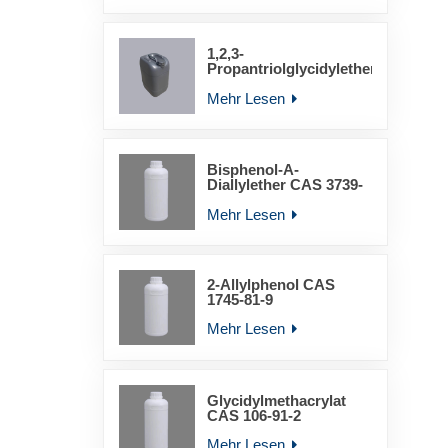
1,2,3-
Propantriolglycidylether
YLD-6011
Mehr Lesen
Bisphenol-A-
Diallylether CAS 3739-
67-1
Mehr Lesen
2-Allylphenol CAS
1745-81-9
Mehr Lesen
Glycidylmethacrylat
CAS 106-91-2
Mehr Lesen