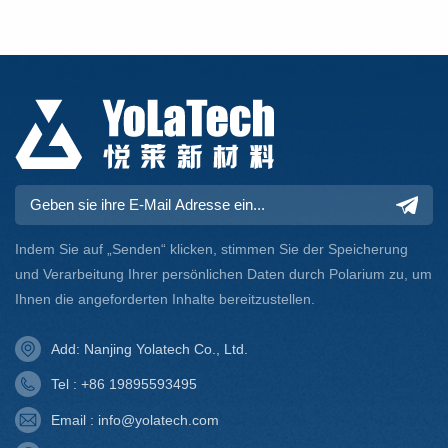
um DOPO-Epoxidharz als
Aminophenolbasis.
Ausgangsmaterial
herzustellen. Dieses ist
hochwirksam bei der
Flammschutzwirkung und
erzeugt mit geringerer
Wahrscheinlichkeit giftige
Gase. Es gilt als eine der
vielversprechendsten
Alternativen zu
halogenhaltigen
Flammschutzmitteln für die
Zukunft.
Indem Sie auf „Senden“ klicken, stimmen Sie der Speicherung
und Verarbeitung Ihrer persönlichen Daten durch Polarium zu, um
Ihnen die angeforderten Inhalte bereitzustellen.
Add: Nanjing Yolatech Co., Ltd.
Tel : +86 19895593495
Email : info@yolatech.com