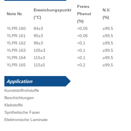
Freies
Erweichungspunkt
N.V.
Note Nr.
Phenol
(°C)
(%)
(%)
YLPR-160
84±3
<0,05
≥99,5
YLPR-161
95±3
<0,06
≥99,5
YLPR-162
98±3
<0,1
≥99,5
YLPR-163
105±3
<0,1
≥99,5
YLPR-164
115±3
<0,1
≥99,5
YLPR-165
115±5
<0,2
≥99,5
Kunststoffrohstoffe
Beschichtungen
Klebstoffe
Synthetische Faser
Elektronische Laminate