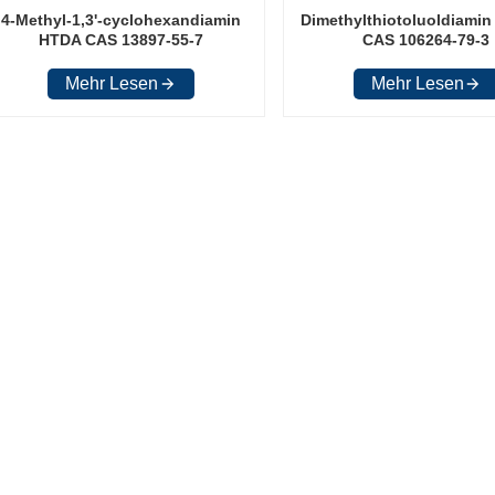
4-Methyl-1,3'-cyclohexandiamin
Dimethylthiotoluoldiami
HTDA CAS 13897-55-7
CAS 106264-79-3
Mehr Lesen
Mehr Lesen