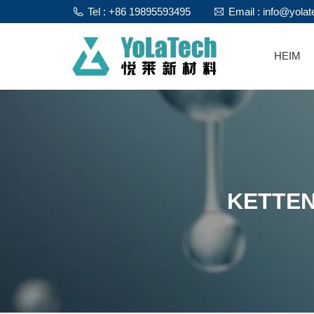
Tel : +86 19895593495
Email : info@yola
HEIM
KETTE