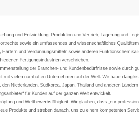
hung und Entwicklung, Produktion und Vertrieb, Lagerung und Logistik
portrechte sowie ein umfassendes und wissenschaftliches Qualität
 Härtern und Verdünnungsmitteln sowie anderen Funktionschemikalie
chiedenen Fertigungsindustrien verschrieben.
mmenstellung der Branchen- und Kundenbedürfnisse sowie durch gute 
 mit vielen namhaften Unternehmen auf der Welt. Wir haben langfris
ch, den Niederlanden, Südkorea, Japan, Thailand und anderen Ländern
gsanbieter“ für Kunden auf der ganzen Welt entwickelt.
pfung und Wettbewerbsfähigkeit. Wir glauben, dass „nur professionel
 neue Produkte und streben danach, uns zu einem kompetenten Servic