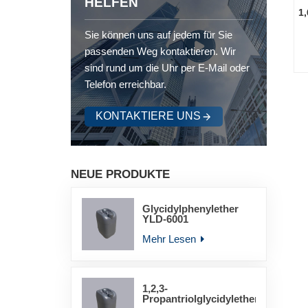
HELFEN
1
Sie können uns auf jedem für Sie
passenden Weg kontaktieren. Wir
sind rund um die Uhr per E-Mail oder
Telefon erreichbar.
KONTAKTIERE UNS
NEUE PRODUKTE
Glycidylphenylether
YLD-6001
Mehr Lesen
1,2,3-
Propantriolglycidylether