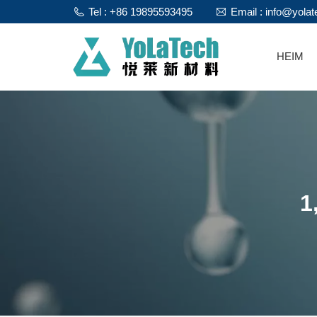
Tel : +86 19895593495
Email : info@yola
HEIM
1