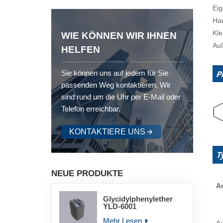
Eig
Hau
Kle
WIE KÖNNEN WIR IHNEN
Auß
HELFEN
Sie können uns auf jedem für Sie
passenden Weg kontaktieren. Wir
sind rund um die Uhr per E-Mail oder
Telefon erreichbar.
KONTAKTIERE UNS
NEUE PRODUKTE
Ar
Glycidylphenylether
YLD-6001
Mehr Lesen
A