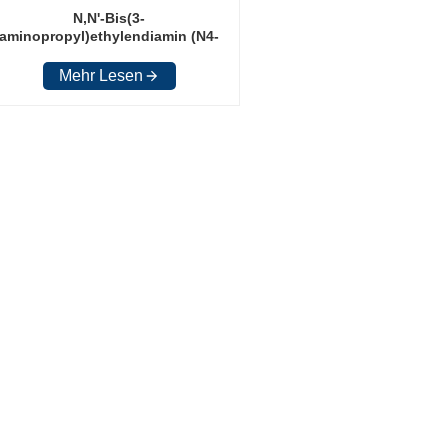
N,N'-Bis(3-
aminopropyl)ethylendiamin (N4-
AMIN)
Mehr Lesen