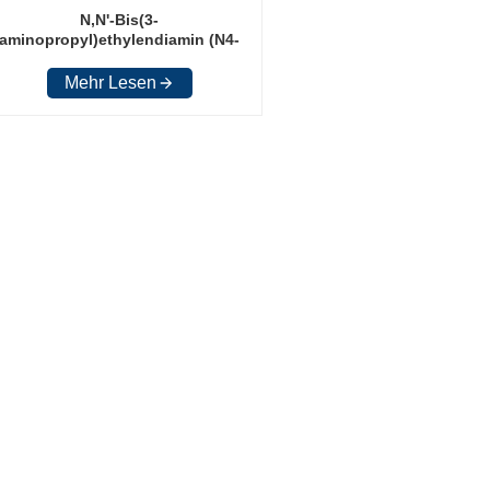
N,N'-Bis(3-
aminopropyl)ethylendiamin (N4-
AMIN)
Mehr Lesen