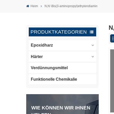
Heim
N,N'-Bis(3-aminopropyl)ethylendiamin
N
PRODUKTKATEGORIEN
Epoxidharz
Härter
Verdünnungsmittel
Funktionelle Chemikalie
WIE KÖNNEN WIR IHNEN