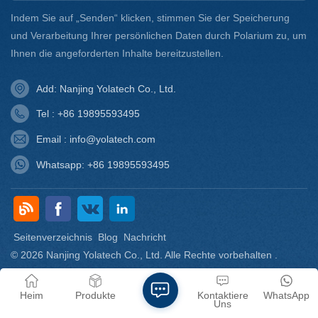
Aushärtungsgeschwindigkeit
im späteren Verlauf. Die
Indem Sie auf „Senden“ klicken, stimmen Sie der Speicherung
daraus hergestellten
und Verarbeitung Ihrer persönlichen Daten durch Polarium zu, um
Produkte weisen eine
ausgezeichnete Korrosions-
Ihnen die angeforderten Inhalte bereitzustellen.
und Wasserbeständigkeit
auf.
Add: Nanjing Yolatech Co., Ltd.
Tel : +86 19895593495
Email : info@yolatech.com
Whatsapp: +86 19895593495
Seitenverzeichnis
Blog
Nachricht
© 2026 Nanjing Yolatech Co., Ltd. Alle Rechte vorbehalten .
Seitenverzeichnis
|
Xml
|
DATENSCHUTZRICHTLINIE
IPv6-Netzwerk unterstützt
Heim
Produkte
Kontaktiere
WhatsApp
Uns