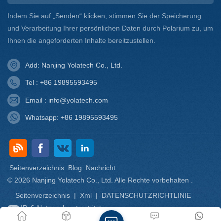
(Brookfield)Feuchtigkeitsgehalt: Max. 0,5
Indem Sie auf „Senden“ klicken, stimmen Sie der Speicherung
%Brechungsindex (20°C): 1,5150-1,5200Spezifisches
und Verarbeitung Ihrer persönlichen Daten durch Polarium zu, um
Gewicht (25°C): 0,97–0,99Flammpunkt: 150
Ihnen die angeforderten Inhalte bereitzustellen.
°C Anwendungen DMP-30 dient als
Aushärtungsbeschleuniger in lösemittelbasierten oder
Add: Nanjing Yolatech Co., Ltd.
lösemittelfreien Epoxidsystemen, einschließlich: Polyamin-
Härtungssysteme der Serie.Polyamid- und Amidoamin-
Tel : +86 19895593495
Epoxidhärtungssysteme.Epoxidhärtungssysteme der
Email : info@yolatech.com
Mercaptan-(Thiol-)Serie.Epoxidhärtungssysteme der
Carbonsäureanhydrid- oder Polysulfid-Serie. Es findet
Whatsapp: +86 19895593495
breite Anwendung in der Beschichtungs-, Klebstoff- und
Bodenbelagsindustrie. Es dient als Katalysator für
Epoxidklebstoffe im Automobilbereich, Epoxid-Anhydrid-
Systeme und als Feststoffkatalysator für Isocyanate und
Seitenverzeichnis
Blog
Nachricht
Polyole. Wirkungsmechanismus Die Reaktion zwischen
© 2026 Nanjing Yolatech Co., Ltd. Alle Rechte vorbehalten .
Epoxidharz (mit Epoxidgruppen) und Aminhärtern (wie
Seitenverzeichnis
|
Xml
|
DATENSCHUTZRICHTLINIE
aliphatischen Aminen und Polyamiden) ist eine
IPv6-Netzwerk unterstützt
nukleophile Ringöffnungsreaktion: Die Aminogruppe (-