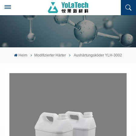
Heim
Modifizierter Härter
Aushärtungsköder YLH-3002