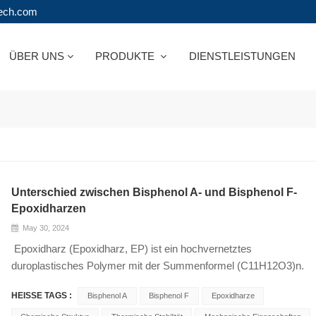
tech.com
ÜBER UNS
PRODUKTE
DIENSTLEISTUNGEN
Unterschied zwischen Bisphenol A- und Bisphenol F-
Epoxidharzen
May 30, 2024
Epoxidharz (Epoxidharz, EP) ist ein hochvernetztes
duroplastisches Polymer mit der Summenformel (C11H12O3)n.
Das Molekül enthält zwei oder mehr Epoxidgruppen und kann
HEISSE TAGS :
Bisphenol A
Bisphenol F
Epoxidharze
unter geeigneten Bedingungen mit dem Härter reagieren, um ein