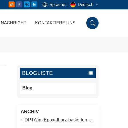
Sprache :
Deutsch
NACHRICHT
KONTAKTIERE UNS
English
Русский
Deutsch
Español
BLOGLISTE
اللغة العربية
Blog
ARCHIV
DPTA im Epoxidharz-basierten Keramik-Gelguss: Mehr als nur „Aushärten der Schlämme“