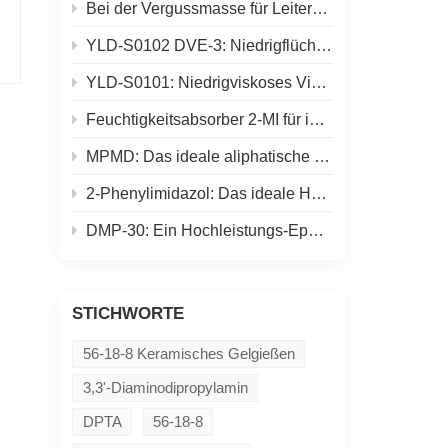
Bei der Vergussmasse für Leiterplatten besteht die eigentliche Herausforderung nicht einfach in einer „schnelleren Aushärtung“.
YLD-S0102 DVE-3: Niedrigflüchtiger Vinylether für UV-härtende Formulierungen
YLD-S0101: Niedrigviskoses Vinylether-Aktivverdünnungsmittel für UV-härtende Formulierungen
Feuchtigkeitsabsorber 2-MI für industrielle Epoxidharzsysteme
MPMD: Das ideale aliphatische Diamin für Polyharnstoff- und Schmelzklebstoffformulierungen
2-Phenylimidazol: Das ideale Härtungsadditiv für Epoxid- und Pulverbeschichtungen
DMP-30: Ein Hochleistungs-Epoxidhärtungsbeschleuniger für schnelle und zuverlässige Polymersysteme
STICHWORTE
56-18-8 Keramisches Gelgießen
3,3'-Diaminodipropylamin
DPTA
56-18-8