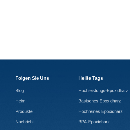
verlieren. Bisphenol-F-Epoxidharz weist eine hohe
Hochtemperaturbeständigkeit auf und kann bei hohen
Temperaturen dennoch eine gute Stabilität
beibehalten. Unterschied in der
Lösungsmittelbeständigkeit: Bisphenol-F-Epoxidharz weist eine
bessere Lösungsmittelbeständigkeit und eine höhere
Lösungsmitteladsorptionskapazität auf. Bisphenol-A-Epoxidharze
können in bestimmten Lösungsmitteln quellen, sich auflösen oder
sich auflösen, sodass in bestimmten Umgebungen besondere
Schutzmaßnahmen erforderlich sind. Darüber hinaus
unterscheiden sich die Epoxidharze Bisphenol F und Bisphenol A
Folgen Sie Uns
Heiße Tags
in ihren Einsatzmöglichkeiten. Bisphenol-F-Epoxidharz wird
aufgrund seiner hohen Temperaturbeständigkeit und
Blog
Hochleistungs-Epoxidharz
Lösungsmittelbeständigkeit häufig in der Luft- und Raumfahrt
sowie in der Elektronik- und Elektrotechnik eingesetzt,
Heim
Basisches Epoxidharz
insbesondere für elektronische Verpackungen in Umgebungen
Produkte
Hochreines Epoxidharz
mit hohen Temperaturen. Bisphenol-A-Epoxidharz wird
hauptsächlich für allgemeine Epoxidböden, Beschichtungen,
Nachricht
BPA-Epoxidharz
Klebstoffe und andere Anwendungen verwendet, stabile Leistung,