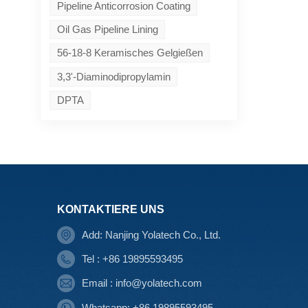
Pipeline Anticorrosion Coating
Oil Gas Pipeline Lining
56-18-8 Keramisches Gelgießen
3,3'-Diaminodipropylamin
DPTA
KONTAKTIERE UNS
Add: Nanjing Yolatech Co., Ltd.
Tel : +86 19895593495
Email : info@yolatech.com
Whatsapp: +86 19895593495