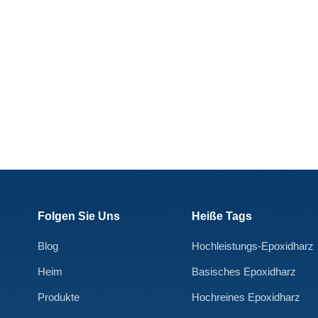
verbesserte Handhabung bei Verbundwerkstoffen, Klebstoffen
und Bodenbelagsanwendungen Verweise Aussehen (25°C):
farblose oder gelblich-transparente FlüssigkeitFarbe: ≤1Viskosität
(mPa.s/25°C): 5-15Aminzahl (mgKOH/g): 850-900Aktives
Wasserstoffäquivalent (g/ep): 32Reinheit (%): ≥99,5Wassergehalt
(%): ≤ 0,2Siedepunkt (℃):213Spezifisches Gewicht (g/mm³):
0,94Zusatzmenge: 16-17 Nanjing Yolatech bietet alle Arten von
hochreinem und Epoxidharze mit niedrigem Chlorgehalt,
einschließlich Bisphenol-A-Epoxidharz, Bisphenol F-Epoxidharz,
Phenolisches Epoxidharz, bromiertes Epoxidharz, DOPO-
modifiziertes phenolisches Epoxidharz, MDI-modifiziertes
Epoxidharz, DCPD-Epoxidharz, multifunktionales Epoxidharz,
kristallines Epoxidharz, HBPA-Epoxidharz und so weiter. Und wir
Folgen Sie Uns
Heiße Tags
könnten auch alle Arten von anbieten Härter oder Härter und
Verdünnungsmittel. Wir stehen Ihnen rund um die Uhr zur
Blog
Hochleistungs-Epoxidharz
Verfügung. Bitte kontaktieren Sie uns kostenlos.
Heim
Basisches Epoxidharz
Produkte
Hochreines Epoxidharz