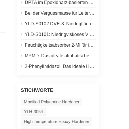
DPTA im Epoxidharz-basierten Keramik-Gelguss: Mehr als nur „Aushärten der Schlämme“
Bei der Vergussmasse für Leiterplatten besteht die eigentliche Herausforderung nicht einfach in einer „schnelleren Aushärtung“.
YLD-S0102 DVE-3: Niedrigflüchtiger Vinylether für UV-härtende Formulierungen
YLD-S0101: Niedrigviskoses Vinylether-Aktivverdünnungsmittel für UV-härtende Formulierungen
Feuchtigkeitsabsorber 2-MI für industrielle Epoxidharzsysteme
MPMD: Das ideale aliphatische Diamin für Polyharnstoff- und Schmelzklebstoffformulierungen
2-Phenylimidazol: Das ideale Härtungsadditiv für Epoxid- und Pulverbeschichtungen
STICHWORTE
Modified Polyamine Hardener
YLH-3054
High Temperature Epoxy Hardener