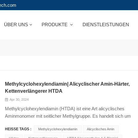
tech.com
ÜBER UNS
PRODUKTE
DIENSTLEISTUNGEN
Methylcyclohexylendiamin| Alicyclischer Amin-Härter,
Kettenverlängerer HTDA
Apr 30, 2024
Methylcyclohexylendiamin (HTDA) ist eine Art alicyclisches
Aminmonomer mit seitlicher Methylgruppe. Es handelt sich um
einen neuen Typ eines alicyclischen Amin-Epoxidharz-Härters,
HEISSE TAGS :
Methylcyclohexylendiamin
Alicyclisches Amin
Cas-Nr.: 13897-55-7.Es kann allein als Härter verwendet oder mit