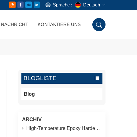
Sprache :
Deutsch
NACHRICHT
KONTAKTIERE UNS
English
Русский
Deutsch
Español
BLOGLISTE
اللغة العربية
Blog
ARCHIV
High-Temperature Epoxy Hardener for Pipeline Coatings: 200°C Thermal Aging Test