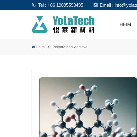
Tel : +86 19895593495
Email : info@yola
HEIM
Heim
Polyurethan-Additive