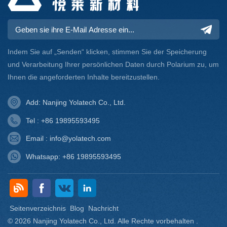
ergibt sich für unsere Härtermischung ein
Aktivwasserstoffäquivalent von 51,28. 2. Berechnen Sie
die Menge des gemischten Härters, die für 100 Gramm E-
51-Bisphenol-A-Epoxidharz verwendet werden soll,
gemäß der Formel für die Menge des Aminhärters:w
Indem Sie auf „Senden“ klicken, stimmen Sie der Speicherung
(gemischter Härter) % = 51,28/186 ✕ 100=~27,6Das
und Verarbeitung Ihrer persönlichen Daten durch Polarium zu, um
heißt, pro 100 Gramm E-51 BPA-Epoxidharz Epoxidharz,
Ihnen die angeforderten Inhalte bereitzustellen.
um etwa 27,6 Gramm gemischten Härter zu verwenden.
Add: Nanjing Yolatech Co., Ltd.
Tel : +86 19895593495
Email : info@yolatech.com
Whatsapp: +86 19895593495
Seitenverzeichnis
Blog
Nachricht
© 2026 Nanjing Yolatech Co., Ltd. Alle Rechte vorbehalten .