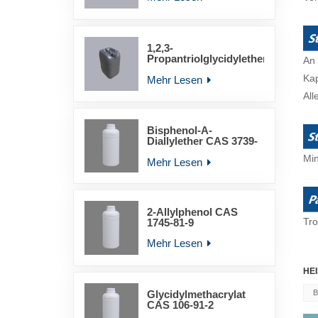
1,2,3-
Propantriolglycidylether
An 
YLD-6011
Kap
Mehr Lesen
All
Bisphenol-A-
Diallylether CAS 3739-
67-1
Min
Mehr Lesen
2-Allylphenol CAS
Tr
1745-81-9
Mehr Lesen
HEI
Glycidylmethacrylat
B
CAS 106-91-2