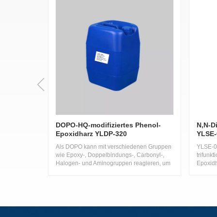
DOPO-HQ-modifiziertes Phenol-
N,N-Di
Epoxidharz YLDP-320
YLSE-
0510L
Als DOPO kann mit verschiedenen Gruppen
YLSE-0
wie Epoxy-, Doppelbindungs-, Carbonyl-,
trifunk
Halogen- und Aminogruppen reagieren, um
Epoxidh
DOPO-Epoxidharz als Ausgangsmaterial
herzustellen. Dieses ist hochwirksam bei der
Flammschutzwirkung und erzeugt mit
geringerer Wahrscheinlichkeit giftige Gase.
Es gilt als eine der vielversprechendsten
Alternativen zu halogenhaltigen