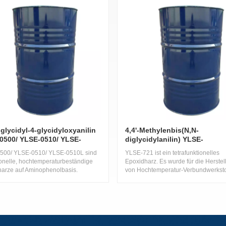
glycidyl-4-glycidyloxyanilin
4,4'-Methylenbis(N,N-
0500/ YLSE-0510/ YLSE-
diglycidylanilin) ​​YLSE-
721/721C/721L
500/ YLSE-0510/ YLSE-0510L sind
YLSE-721 ist ein tetrafunktionelles
tionelle, hochtemperaturbeständige
Epoxidharz. Es wurde für die Herstel
arze auf Aminophenolbasis.
von Hochtemperatur-Verbundwerksto
mittels Faserwickelverfahren entwicke
Dieses System zeichnet sich durch e
lange Verarbeitungszeit bei den
Prozesstemperaturen aus und liefert
Systeme mit hohen
Glasübergangstemperaturen und