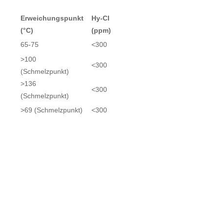
Erweichungspunkt
Hy-Cl
(°C)
(ppm)
65-75
<300
>100
<300
(Schmelzpunkt)
>136
<300
(Schmelzpunkt)
>69 (Schmelzpunkt)
<300