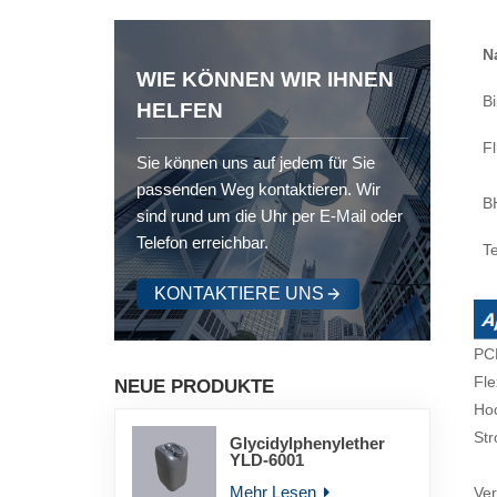
N
WIE KÖNNEN WIR IHNEN
B
HELFEN
Fl
Sie können uns auf jedem für Sie
passenden Weg kontaktieren. Wir
B
sind rund um die Uhr per E-Mail oder
Telefon erreichbar.
T
KONTAKTIERE UNS
PC
Fle
NEUE PRODUKTE
Hoc
St
Glycidylphenylether
YLD-6001
Mehr Lesen
Ver