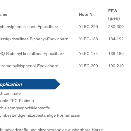
EEW
ame
Note Nr.
(g/eq)
iphenylphenolisches Epoxidharz
YLEC-290
280-300
üssigkristallines Biphenyl-Epoxidharz
YLEC-188
184-192
HQ Biphenyl kristallines Epoxidharz
YLEC-174
168-180
etramethylbisphenol-Epoxidharz
YLEC-200
190-210
B-Laminate
xible FPC-Platinen
hleistungsepoxidklebstoffe
rombeständige hitzebeständige Formmassen
bundwerkstoffe und hitzebeständige aushärtbare Harze