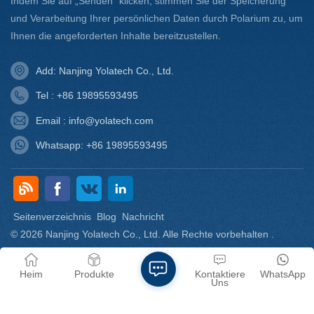
Indem Sie auf „Senden“ klicken, stimmen Sie der Speicherung
und Verarbeitung Ihrer persönlichen Daten durch Polarium zu, um
Ihnen die angeforderten Inhalte bereitzustellen.
Add: Nanjing Yolatech Co., Ltd.
Tel : +86 19895593495
Email : info@yolatech.com
Whatsapp: +86 19895593495
Seitenverzeichnis
Blog
Nachricht
© 2026 Nanjing Yolatech Co., Ltd. Alle Rechte vorbehalten .
Seitenverzeichnis
|
Xml
|
DATENSCHUTZRICHTLINIE
IPv6-Netzwerk unterstützt
Heim
Produkte
Kontaktiere
WhatsApp
Uns