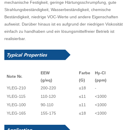
mechanische Festigkeit, geringe Härtungsschrumpfung, gute
Strahlungsbeständigkeit, Wasserbeständigkeit, chemische
Beständigkeit, niedrige VOC-Werte und andere Eigenschaften
aufweist. Darüber hinaus ist es aufgrund der niedrigen Viskosität
einfach zu handhaben und ein lösungsmittelfreier Betrieb ist
realisierbar.
EEW
Farbe
Hy-Cl
Note Nr.
(g/eq)
(G)
(ppm)
YLEG-210
200-220
≤18
-
YLEG-115
110-120
≤11
<1000
YLEG-100
90-110
≤11
<1000
YLEG-165
155-175
≤18
<1000