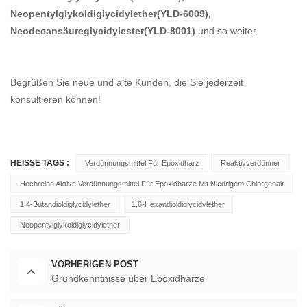
Neopentylglykoldiglycidylether
(
YLD-6009),
Neodecansäureglycidylester(
YLD-8001)
und so weiter.
Begrüßen Sie neue und alte Kunden, die Sie jederzeit
konsultieren können!
HEISSE TAGS :
Verdünnungsmittel Für Epoxidharz
Reaktivverdünner
Hochreine Aktive Verdünnungsmittel Für Epoxidharze Mit Niedrigem Chlorgehalt
1,4-Butandioldiglycidylether
1,6-Hexandioldiglycidylether
Neopentylglykoldiglycidylether
VORHERIGEN POST
Grundkenntnisse über Epoxidharze