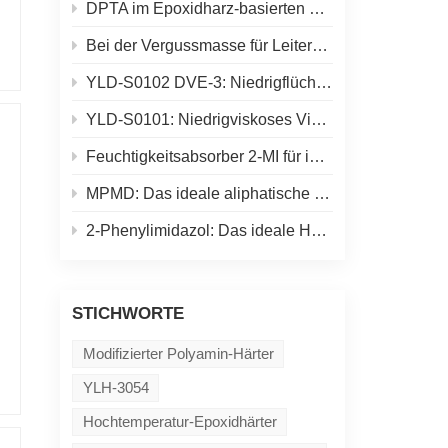
DPTA im Epoxidharz-basierten Keramik-Gelguss: Mehr als nur „Aushärten der Schlämme“
Bei der Vergussmasse für Leiterplatten besteht die eigentliche Herausforderung nicht einfach in einer „schnelleren Aushärtung“.
YLD-S0102 DVE-3: Niedrigflüchtiger Vinylether für UV-härtende Formulierungen
YLD-S0101: Niedrigviskoses Vinylether-Aktivverdünnungsmittel für UV-härtende Formulierungen
Feuchtigkeitsabsorber 2-MI für industrielle Epoxidharzsysteme
MPMD: Das ideale aliphatische Diamin für Polyharnstoff- und Schmelzklebstoffformulierungen
2-Phenylimidazol: Das ideale Härtungsadditiv für Epoxid- und Pulverbeschichtungen
STICHWORTE
Modifizierter Polyamin-Härter
YLH-3054
Hochtemperatur-Epoxidhärter