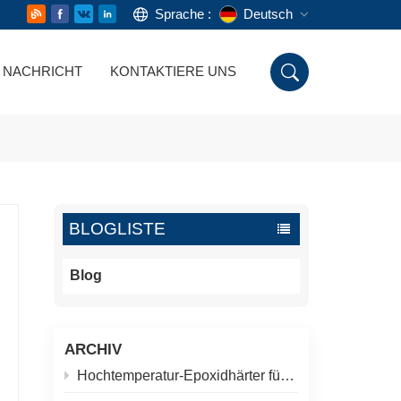
Sprache :
Deutsch
NACHRICHT
KONTAKTIERE UNS
English
Русский
Deutsch
Español
BLOGLISTE
اللغة العربية
Blog
ARCHIV
Hochtemperatur-Epoxidhärter für Rohrleitungsbeschichtungen: Thermischer Alterungstest bei 200 °C