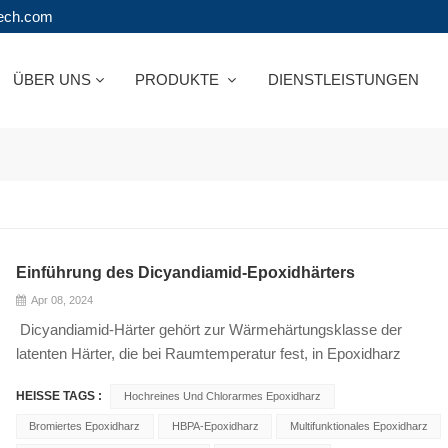
tech.com
ÜBER UNS
PRODUKTE
DIENSTLEISTUNGEN
Einführung des Dicyandiamid-Epoxidhärters
Apr 08, 2024
Dicyandiamid-Härter gehört zur Wärmehärtungsklasse der
latenten Härter, die bei Raumtemperatur fest, in Epoxidharz
unlöslich, durch die Erhitzungsreaktion in Form von
HEISSE TAGS :
Hochreines Und Chlorarmes Epoxidharz
Mikropartikeln in Epoxidharz dispergiert sind und nach dem
Erhitzen auf den Schmelzpunkt in der Nähe des Beginn der
Bromiertes Epoxidharz
HBPA-Epoxidharz
Multifunktionales Epoxidharz