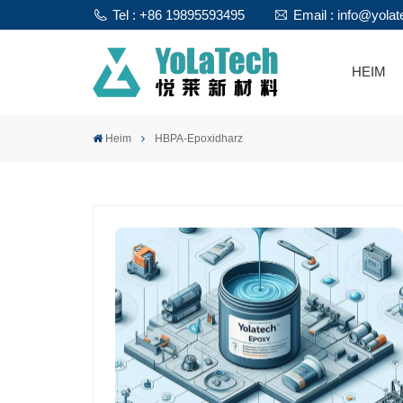
Tel : +86 19895593495
Email : info@yola
HEIM
Heim
HBPA-Epoxidharz